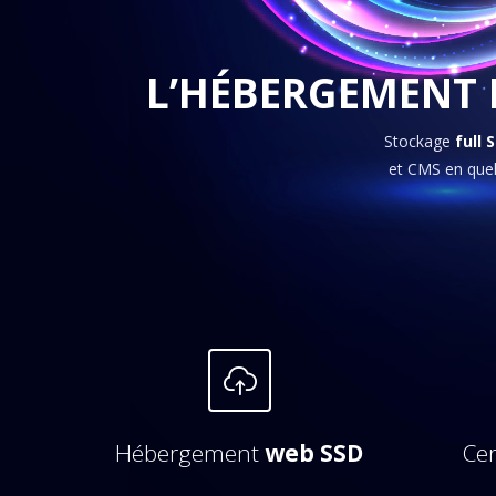
L’HÉBERGEMENT I
Stockage
full 
et CMS en quel
Hébergement
web SSD
Cer