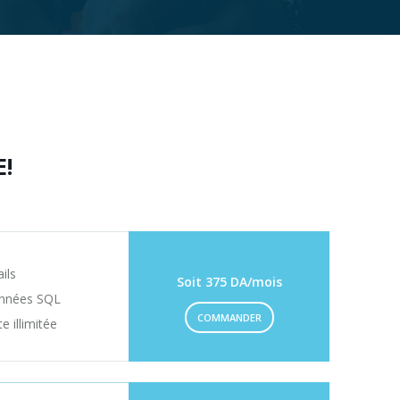
E!
ils
Soit 375 DA/mois
onnées SQL
COMMANDER
 illimitée