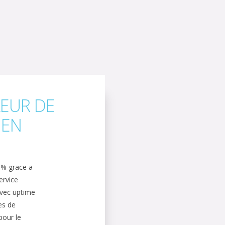
LEUR DE
 EN
0% grace a
ervice
avec uptime
es de
pour le