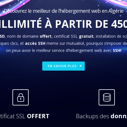
Découvrez le meilleur de l’hébergement web en Algérie
LLIMITÉ À PARTIR DE 4
SSD
, nom de domaine
offert
, certificat SSL
gratuit
, installation de 
ques clics, et
accès SSH
meme sur mutualisé, pourquoi s’imposer de
on peux avoir le meilleur service d’hébergement web avec
SSH!
EN SAVOIR PLUS
tificat SSL
OFFERT
Backups des
donn